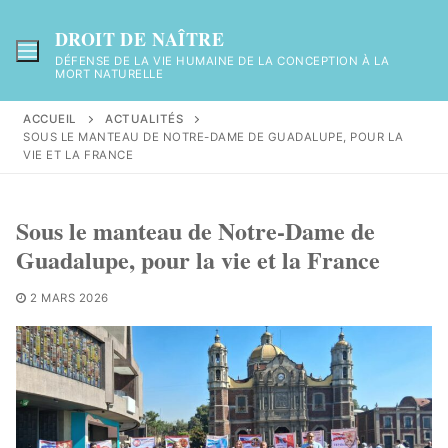
Aller
au
DROIT DE NAÎTRE
contenu
DÉFENSE DE LA VIE HUMAINE DE LA CONCEPTION À LA
MORT NATURELLE
ACCUEIL
ACTUALITÉS
SOUS LE MANTEAU DE NOTRE-DAME DE GUADALUPE, POUR LA
VIE ET LA FRANCE
Sous le manteau de Notre-Dame de
Guadalupe, pour la vie et la France
2 MARS 2026