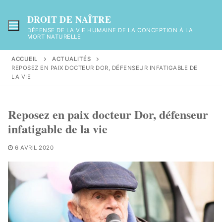
Aller
au
DROIT DE NAÎTRE
contenu
DÉFENSE DE LA VIE HUMAINE DE LA CONCEPTION À LA
MORT NATURELLE
ACCUEIL
ACTUALITÉS
REPOSEZ EN PAIX DOCTEUR DOR, DÉFENSEUR INFATIGABLE DE
LA VIE
Reposez en paix docteur Dor, défenseur
infatigable de la vie
6 AVRIL 2020