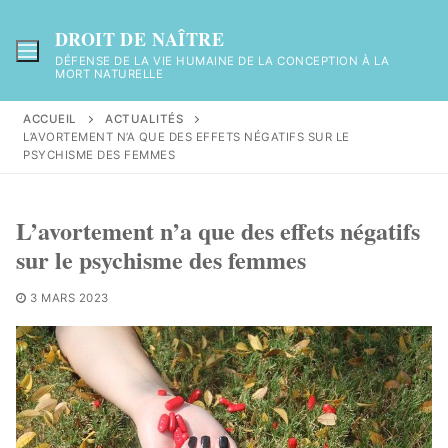
Aller
au
DROIT DE NAÎTRE
contenu
DÉFENSE DE LA VIE HUMAINE DE LA CONCEPTION À LA
MORT NATURELLE
ACCUEIL
ACTUALITÉS
L’AVORTEMENT N’A QUE DES EFFETS NÉGATIFS SUR LE
PSYCHISME DES FEMMES
L’avortement n’a que des effets négatifs
sur le psychisme des femmes
3 MARS 2023