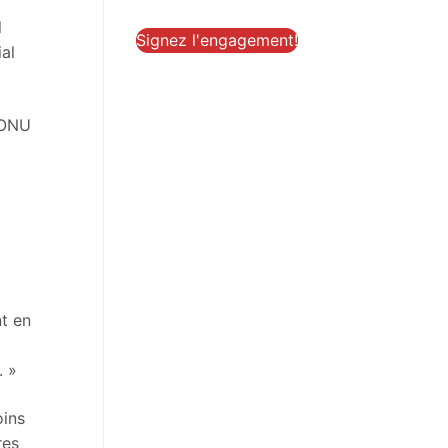
l
Signez l'engagement!
al
l’ONU
nt en
. »
oins
res