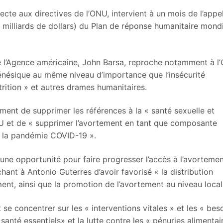
ecte aux directives de l’ONU, intervient à un mois de l’appe
 milliards de dollars) du Plan de réponse humanitaire mondi
m de l’Agence américaine, John Barsa, reproche notamment à 
 génésique au même niveau d’importance que l’insécurité
utrition » et autres drames humanitaires.
nt de supprimer les références à la « santé sexuelle et
NU et de « supprimer l’avortement en tant que composante
à la pandémie COVID-19 ».
 une opportunité pour faire progresser l’accès à l’avorteme
ochant à Antonio Guterres d’avoir favorisé « la distribution
t, ainsi que la promotion de l’avortement au niveau local
e concentrer sur les « interventions vitales » et les « bes
anté essentiels» et la lutte contre les « pénuries alimentai