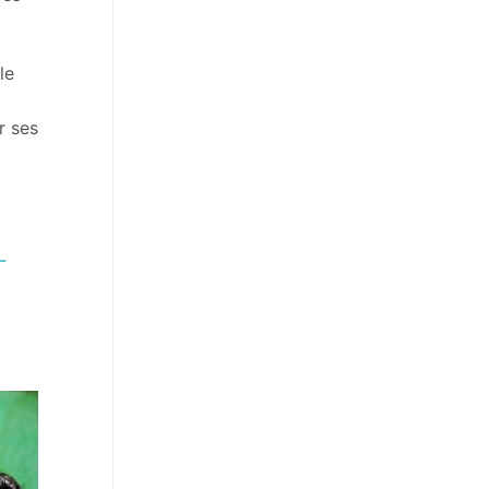
le
r ses
-