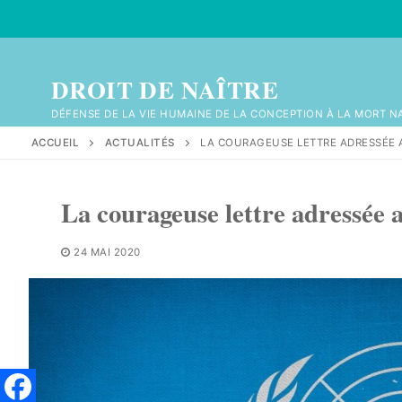
Aller
au
contenu
DROIT DE NAÎTRE
DÉFENSE DE LA VIE HUMAINE DE LA CONCEPTION À LA MORT N
ACCUEIL
ACTUALITÉS
LA COURAGEUSE LETTRE ADRESSÉE A
La courageuse lettre adressée 
24 MAI 2020