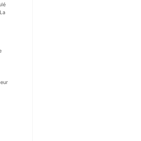
ulé
 La
e
leur