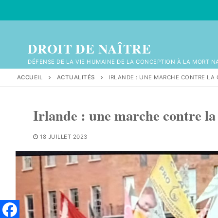
Aller
au
contenu
DROIT DE NAÎTRE
DÉFENSE DE LA VIE HUMAINE DE LA CONCEPTION À LA MORT N
ACCUEIL
ACTUALITÉS
IRLANDE : UNE MARCHE CONTRE LA 
Irlande : une marche contre la
18 JUILLET 2023