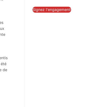
Signez l'engagement!
es
aux
nte
entis
 été
e de