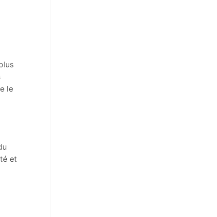
plus
s
e le
du
té et