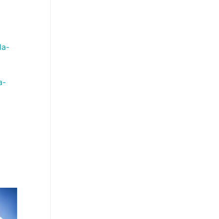
la-
a-