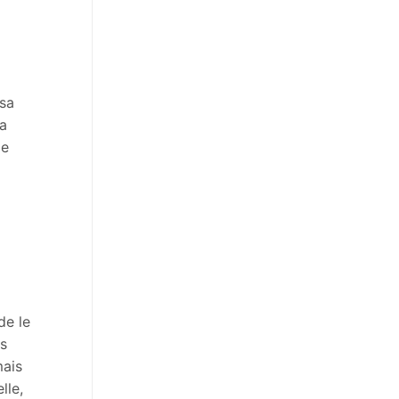
 sa
 a
de
de le
és
mais
lle,