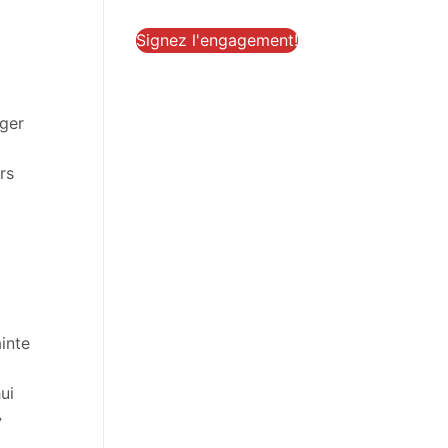
Signez l'engagement!
éger
rs
ainte
ui
»