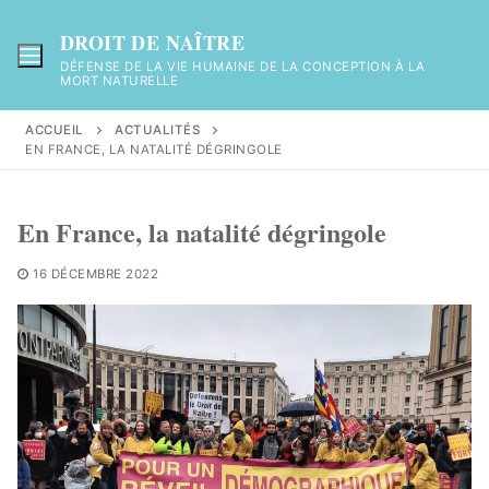
Aller
au
DROIT DE NAÎTRE
contenu
DÉFENSE DE LA VIE HUMAINE DE LA CONCEPTION À LA
MORT NATURELLE
ACCUEIL
ACTUALITÉS
EN FRANCE, LA NATALITÉ DÉGRINGOLE
En France, la natalité dégringole
16 DÉCEMBRE 2022