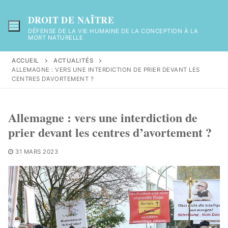
Aller
au
DROIT DE NAÎTRE
contenu
DÉFENSE DE LA VIE HUMAINE DE LA CONCEPTION À LA
MORT NATURELLE
ACCUEIL
ACTUALITÉS
ALLEMAGNE : VERS UNE INTERDICTION DE PRIER DEVANT LES
CENTRES D’AVORTEMENT ?
Allemagne : vers une interdiction de
prier devant les centres d’avortement ?
31 MARS 2023