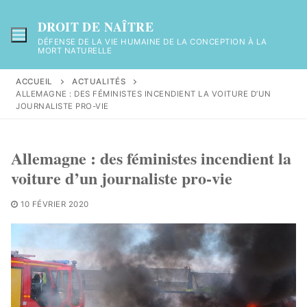
Aller
au
DROIT DE NAÎTRE
contenu
DÉFENSE DE LA VIE HUMAINE DE LA CONCEPTION À LA
MORT NATURELLE
ACCUEIL
ACTUALITÉS
ALLEMAGNE : DES FÉMINISTES INCENDIENT LA VOITURE D’UN
JOURNALISTE PRO-VIE
Allemagne : des féministes incendient la
voiture d’un journaliste pro-vie
10 FÉVRIER 2020