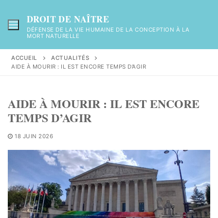
Aller
au
DROIT DE NAÎTRE
contenu
DÉFENSE DE LA VIE HUMAINE DE LA CONCEPTION À LA
MORT NATURELLE
ACCUEIL
ACTUALITÉS
AIDE À MOURIR : IL EST ENCORE TEMPS D’AGIR
AIDE À MOURIR : IL EST ENCORE
TEMPS D’AGIR
18 JUIN 2026