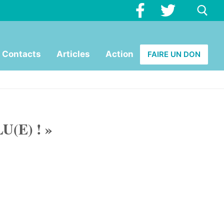
Contacts
Articles
Action
FAIRE UN DON
(E) ! »